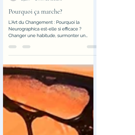
selenapeinture3
2 juin
2 min de lecture
Pourquoi ça marche?
L'Art du Changement : Pourquoi la
Neurographica est-elle si efficace ?
Changer une habitude, surmonter un
blocage ou réorienter sa vie peut parfois
sembler difficile. Souvent, la volonté seule
ne suffit pas. C'est là que la Neurographica
fait toute la différence : elle s'impose
comme une méthode d'accompagnement
du changement d'une efficacité
redoutable, car elle ne se contente pas de
faire réfléchir, elle fait agir votre cerveau en
profondeur. Le secret de son efficacité : L