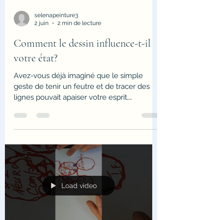
selenapeinture3
2 juin
2 min de lecture
Comment le dessin influence-t-il
votre état?
Avez-vous déjà imaginé que le simple
geste de tenir un feutre et de tracer des
lignes pouvait apaiser votre esprit,
débloquer des situations complexes et
transformer votre réalité ? C'est toute la
promesse de la Neurographica, une
méthode d'accompagnement innovante
qui allie art, psychologie et neurosciences.
Sur Neurographica pour tous, je vous invite
à découvrir cet outil puissant, accessible
absolument à tout le monde — aucune