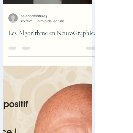
Load video
compétence en dessin n'est requise !
Comment ç
selenapeinture3
26 févr.
0 min de lecture
Les Algorithme en NeuroGraphica