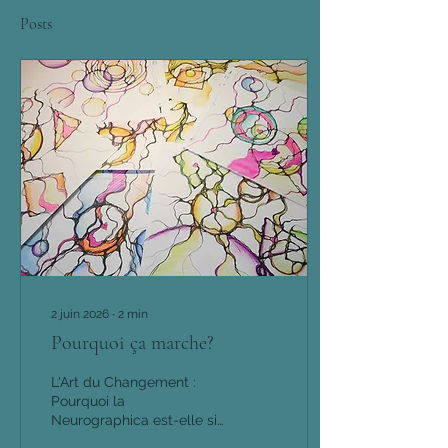
Posts
2 juin 2026
∙
2
min
Pourquoi ça marche?
L'Art du Changement :
Pourquoi la
Neurographica est-elle si
efficace ? Changer une