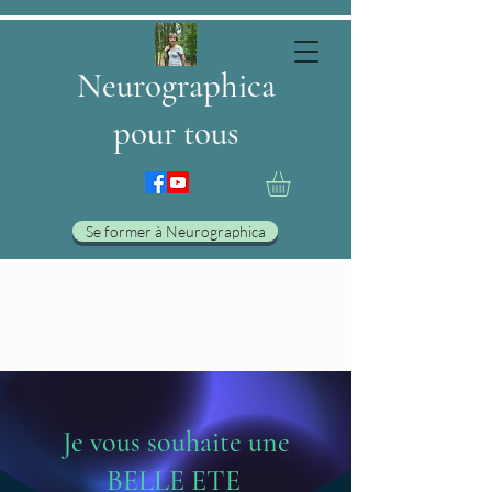
Neurographica
pour tous
Se former à Neurographica
Je vous souhaite une
BELLE ETE