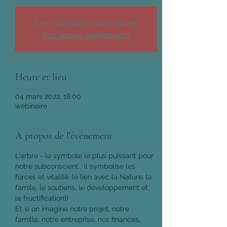
Les inscriptions sont closes
Voir autres événements
Heure et lieu
04 mars 2022, 18:00
webinaire
À propos de l'événement
L'arbre - le symbole le plus puissant pour 
notre subconscient : il symbolise les 
forces et vitalité, le lien avec la Nature, la 
famile, le soutiens, le développement et 
le fructification))
Et si on imagine notre projet, notre 
famille, notre entreprise, nos finances, 